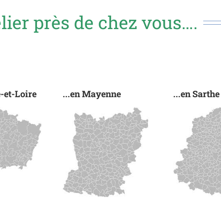
lier près de chez vous….
e-et-Loire
...en Mayenne
...en Sarthe