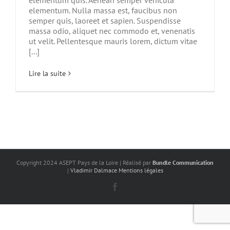
elementum quis. Aenean semper vehicula
elementum. Nulla massa est, faucibus non
semper quis, laoreet et sapien. Suspendisse
massa odio, aliquet nec commodo et, venenatis
ut velit. Pellentesque mauris lorem, dictum vitae
[...]
Lire la suite
Copyright 2024 ASEPT Pays de la Loire | Réalisé par
Bundle Communication
|
Vladimir Dalmace
Mentions légales
Facebook